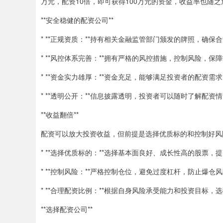
万元，配资10倍，即可获得100万元的资金，收益率也随之
**安全稳健的配资公司**
* **正规资质：**持有相关金融监管部门颁发的牌照，确保
* **风控体系完善：**拥有严格的风控措施，控制风险，保
* **资金实力雄厚：**资金充足，能够满足投资者的配资需
* **透明公开：**信息披露透明，投资者可以随时了解配资
**收益翻倍**
配资可以放大投资收益，但前提是选择优质标的和控制好风
* **选择优质标的：**选择基本面良好、成长性高的股票，
* **控制风险：**严格控制仓位，避免过度杠杆，防止爆仓
* **合理配资比例：**根据自身风险承受能力和投资目标，
**选择配资公司**