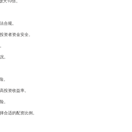
放大10倍。
合法合规。
障投资者资金安全。
求。
情况。
险。
提高投资收益率。
风险。
选择合适的配资比例。