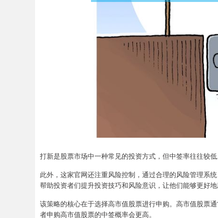
打新是股票市场中一种常见的投资方式，但中签率往往较低
此外，这家官网还注重风险控制，通过合理的风险管理系统
帮助投资者们提升投资技巧和风险意识，让他们能够更好地
该策略的核心在于选择高市值股票进行申购。高市值股票通
者申购高市值股票的中签概率会更高。