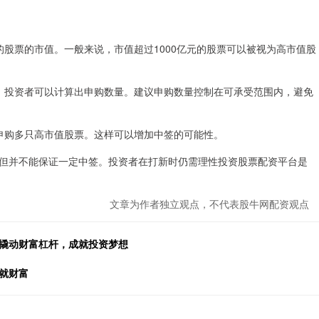
发行的股票的市值。一般来说，市值超过1000亿元的股票可以被视为高市值股
能力，投资者可以计算出申购数量。建议申购数量控制在可承受范围内，避免
分散申购多只高市值股票。这样可以增加中签的可能性。
但并不能保证一定中签。投资者在打新时仍需理性投资股票配资平台是
文章为作者独立观点，不代表股牛网配资观点
您撬动财富杠杆，成就投资梦想
就财富