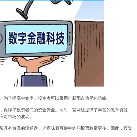
。为了提高中签率，投资者可以采用打新配市值优化策略。
，保障了投资者们的资金安全。同时，官网还提供了丰富的教育资源，
应对市场的波动。
常具有较高的流通盘，这意味着可供申购的股票数量更多。因此，投资