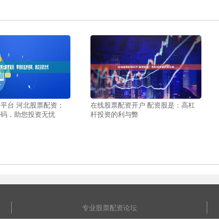
平台 河北股票配资：
在线股票配资开户 配资股是：高杠
密码，助您投资无忧
杆投资的利与弊
专业股票配资论坛