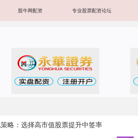
股牛网配资
专业股票配资论坛
化策略：选择高市值股票提升中签率