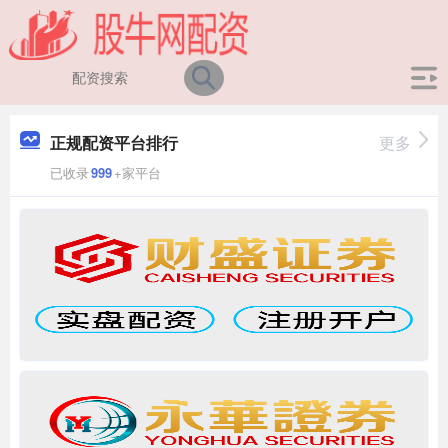
正规配资平台排行
更多
已收录
999
+家平台