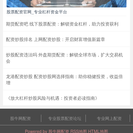
股票配资官网_专业杠杆资金平台
期货配资吧 线下股票配资：解锁资金杠杆，助力投资获利
配资炒股排名 上网配资炒股：开启财富增值新篇章
炒股配资违法吗 外盘期货配资：解锁全球市场，扩大交易机
会
龙港配资炒股 配资炒股网选择指南：助你稳健投资，收益倍
增
《放大杠杆炒股风险与机遇：投资者必读指南》
股牛网配资
专业股票配资论坛
专业网上配资
Powered by
股牛网配资
RSS地图
HTML地图