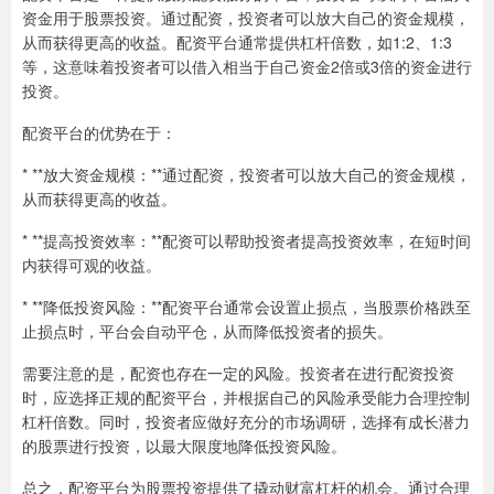
资金用于股票投资。通过配资，投资者可以放大自己的资金规模，
从而获得更高的收益。配资平台通常提供杠杆倍数，如1:2、1:3
等，这意味着投资者可以借入相当于自己资金2倍或3倍的资金进行
投资。
配资平台的优势在于：
* **放大资金规模：**通过配资，投资者可以放大自己的资金规模，
从而获得更高的收益。
* **提高投资效率：**配资可以帮助投资者提高投资效率，在短时间
内获得可观的收益。
* **降低投资风险：**配资平台通常会设置止损点，当股票价格跌至
止损点时，平台会自动平仓，从而降低投资者的损失。
需要注意的是，配资也存在一定的风险。投资者在进行配资投资
时，应选择正规的配资平台，并根据自己的风险承受能力合理控制
杠杆倍数。同时，投资者应做好充分的市场调研，选择有成长潜力
的股票进行投资，以最大限度地降低投资风险。
总之，配资平台为股票投资提供了撬动财富杠杆的机会。通过合理